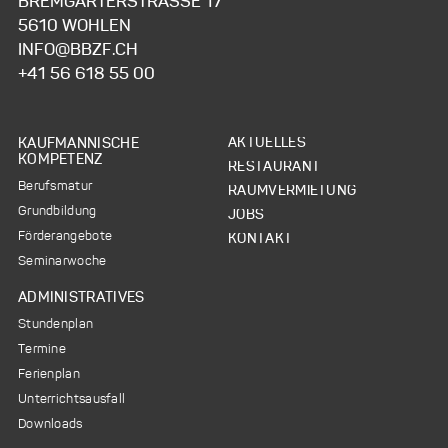
BREMGARTERSTRASSE 17
5610 WOHLEN
INFO@BBZF.CH
+41 56 618 55 00
NAVIGATION
NAVIGATION
AKTUELLES
KAUFMÄNNISCHE
ÜBERSPRINGEN
ÜBERSPRINGEN
KOMPETENZ
RESTAURANT
Berufsmatur
RAUMVERMIETUNG
Grundbildung
JOBS
Förderangebote
KONTAKT
Seminarwoche
ADMINISTRATIVES
Stundenplan
Termine
Ferienplan
Unterrichtsausfall
Downloads