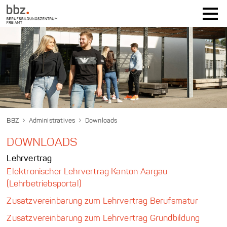
BBZ
Administratives
Downloads
DOWNLOADS
Lehrvertrag
Elektronischer Lehrvertrag Kanton Aargau
(Lehrbetriebsportal)
Zusatzvereinbarung zum Lehrvertrag Berufsmatur
Zusatzvereinbarung zum Lehrvertrag Grundbildung