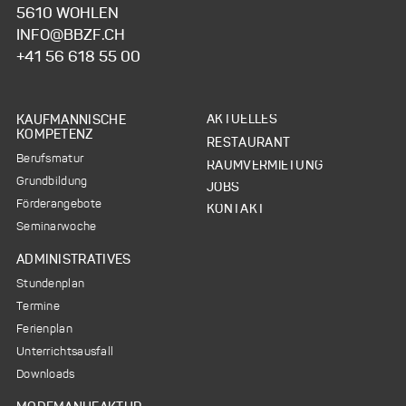
5610 WOHLEN
INFO@BBZF.CH
+41 56 618 55 00
NAVIGATION
NAVIGATION
AKTUELLES
KAUFMÄNNISCHE
ÜBERSPRINGEN
ÜBERSPRINGEN
KOMPETENZ
RESTAURANT
Berufsmatur
RAUMVERMIETUNG
Grundbildung
JOBS
Förderangebote
KONTAKT
Seminarwoche
ADMINISTRATIVES
Stundenplan
Termine
Ferienplan
Unterrichtsausfall
Downloads